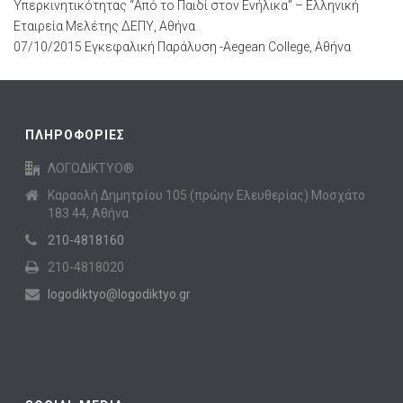
Υπερκινητικότητας “Από το Παιδί στον Ενήλικα” – Ελληνική
Εταιρεία Μελέτης ΔΕΠΥ, Αθήνα
07/10/2015 Εγκεφαλική Παράλυση -Aegean College, Αθήνα
ΠΛΗΡΟΦΟΡΙΕΣ
ΛΟΓΟΔΙΚΤΥΟ®
Καραολή Δημητρίου 105 (πρώην Ελευθερίας) Μοσχάτο
183 44, Αθήνα
210-4818160
210-4818020
logodiktyo@logodiktyo.gr