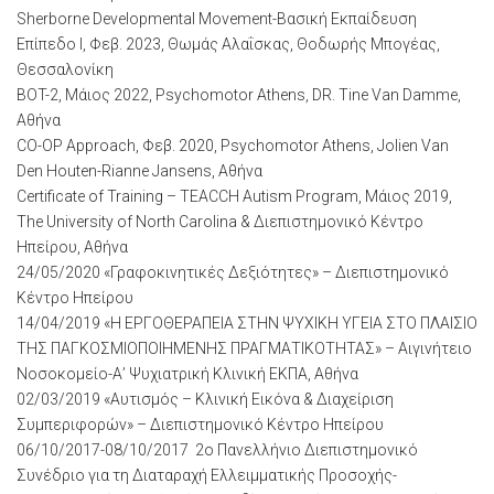
Sherborne Developmental Movement-Βασική Εκπαίδευση
Επίπεδο Ι, Φεβ. 2023, Θωμάς Αλαΐσκας, Θοδωρής Μπογέας,
Θεσσαλονίκη
BOT-2, Μάιος 2022, Psychomotor Athens, DR. Tine Van Damme,
Αθήνα
CO-OP Approach, Φεβ. 2020, Psychomotor Athens, Jolien Van
Den Houten-Rianne Jansens, Αθήνα
Certificate of Training – TEACCH Autism Program, Μάιος 2019,
The University of North Carolina & Διεπιστημονικό Κέντρο
Ηπείρου, Αθήνα
24/05/2020 «Γραφοκινητικές Δεξιότητες» – Διεπιστημονικό
Κέντρο Ηπείρου
14/04/2019 «Η ΕΡΓΟΘΕΡΑΠΕΙΑ ΣΤΗΝ ΨΥΧΙΚΗ ΥΓΕΙΑ ΣΤΟ ΠΛΑΙΣΙΟ
ΤΗΣ ΠΑΓΚΟΣΜΙΟΠΟΙΗΜΕΝΗΣ ΠΡΑΓΜΑΤΙΚΟΤΗΤΑΣ» – Αιγινήτειο
Νοσοκομείο-Α’ Ψυχιατρική Κλινική ΕΚΠΑ, Αθήνα
02/03/2019 «Αυτισμός – Κλινική Εικόνα & Διαχείριση
Συμπεριφορών» – Διεπιστημονικό Κέντρο Ηπείρου
06/10/2017-08/10/2017 2ο Πανελλήνιο Διεπιστημονικό
Συνέδριο για τη Διαταραχή Ελλειμματικής Προσοχής-