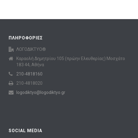
ΠΛΗΡΟΦΟΡΙΕΣ
ΛΟΓΟΔΙΚΤΥΟ®
Καραολή Δημητρίου 105 (πρώην Ελευθερίας) Μοσχάτο
183 44, Αθήνα
210-4818160
210-4818020
logodiktyo@logodiktyo.gr
SOCIAL MEDIA