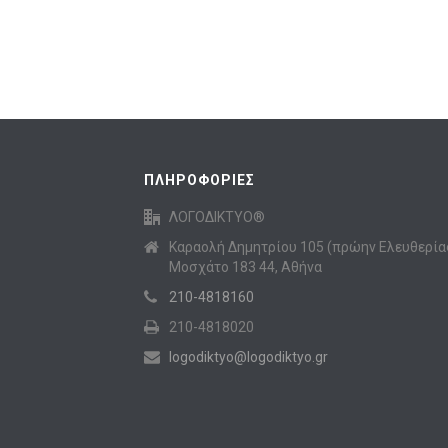
ΠΛΗΡΟΦΟΡΙΕΣ
ΛΟΓΟΔΙΚΤΥΟ®
Καραολή Δημητρίου 105 (πρώην Ελευθερία
Μοσχάτο 183 44, Αθήνα
210-4818160
210-4818020
logodiktyo@logodiktyo.gr