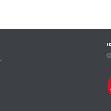
SO
ς)