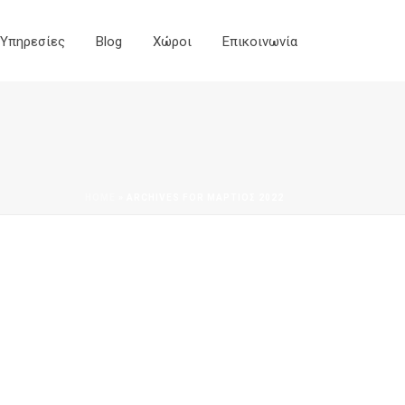
Yπηρεσίες
Blog
Χώροι
Επικοινωνία
HOME
»
ARCHIVES FOR ΜΆΡΤΙΟΣ 2022