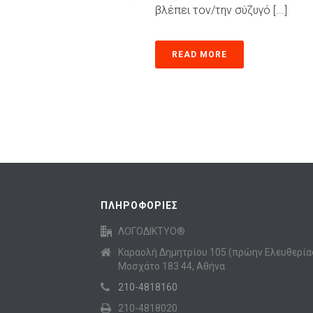
βλέπει τον/την σύζυγό [...]
READ MORE
ΠΛΗΡΟΦΟΡΙΕΣ
ΛΟΓΟΔΙΚΤΥΟ®
Καραολή Δημητρίου 105 (πρώην Ελευθερία
Μοσχάτο 183 44, Αθήνα
210-4818160
210-4818020