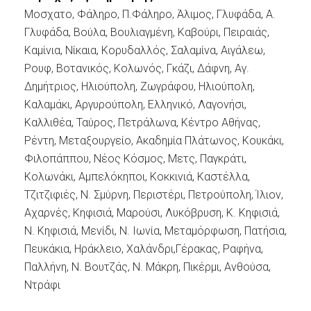
Μοσχατο, Φάληρο, Π.Φάληρο, Άλιμος, Γλυφάδα, Α.
Γλυφάδα, Βούλα, Βουλιαγμένη, Καβούρι, Πειραιάς,
Καμίνια, Νίκαια, Κορυδαλλός, Σαλαμίνα, Αιγάλεω,
Ρουφ, Βοτανικός, Κολωνός, Γκάζι, Δάφνη, Αγ.
Δημήτριος, Ηλιούπολη, Ζωγράφου, Ηλιούπολη,
Καλαμάκι, Αργυρούπολη, Ελληνικό, Λαγονήσι,
Καλλιθέα, Ταύρος, Πετράλωνα, Κέντρο Αθήνας,
Ρέντη, Μεταξουργείο, Ακαδημία Πλάτωνος, Κουκάκι,
Φιλοπάππου, Νέος Κόσμος, Μετς, Παγκράτι,
Κολωνάκι, Αμπελόκηποι, Κοκκινιά, Καστέλλα,
Τζιτζιφιές, Ν. Σμύρνη, Περιστέρι, Πετρούπολη, Ίλιον,
Αχαρνές, Κηφισιά, Μαρούσι, Λυκόβρυση, Κ. Κηφισιά,
Ν. Κηφισιά, Μενίδι, Ν. Ιωνία, Μεταμόρφωση, Πατήσια,
Πευκάκια, Ηράκλειο, Χαλάνδρι,Γέρακας, Ραφήνα,
Παλλήνη, Ν. Βουτζάς, Ν. Μάκρη, Πικέρμι, Ανθούσα,
Ντράφι