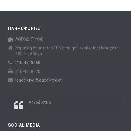
ΠΛΗΡΟΦΟΡΙΕΣ
ΛΟΓΟΔΙΚΤΥΟ®
Καραολή Δημητρίου 105 (πρώην Ελευθερίας) Μοσχάτο
183 44, Αθήνα
210-4818160
210-4818020
logodiktyo@logodiktyo.gr
Λογοδίκτυο
SOCIAL MEDIA